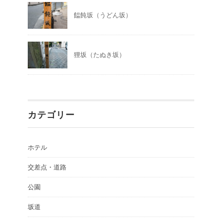
饂飩坂（うどん坂）
狸坂（たぬき坂）
カテゴリー
ホテル
交差点・道路
公園
坂道