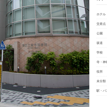
ホテル
交差点
公園
坂道
学校
寺・神
役所
未分類
駅・バ