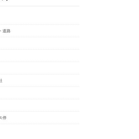
・道路
社
ス停