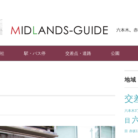
社
駅・バス停
交差点・道路
公園
地域
交
六本木3
目
目
赤坂