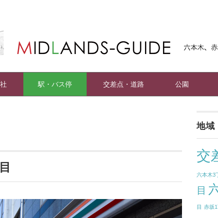
社
駅・バス停
交差点・道路
公園
地域
交
目
六本木3
目
目
赤坂