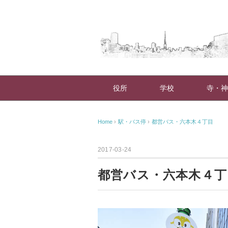
役所
学校
寺・神
Home
›
駅・バス停
›
都営バス・六本木４丁目
2017-03-24
都営バス・六本木４丁