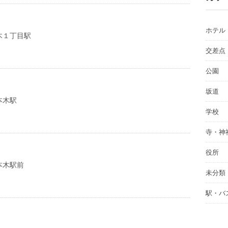
ホテル
木１丁目駅
交差点
公園
坂道
本木駅
学校
寺・神
役所
本木駅前
未分類
駅・バ