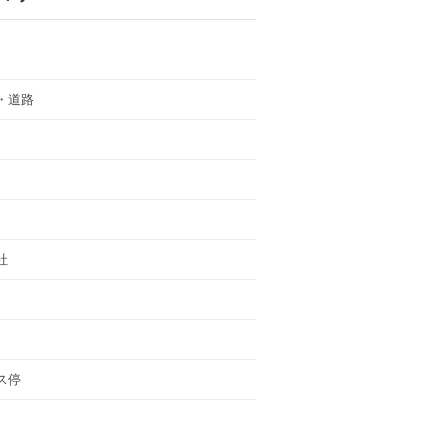
・道路
社
ス停