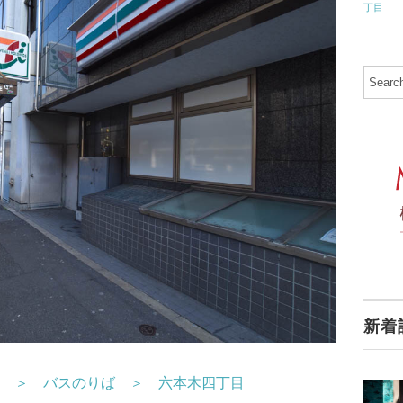
丁目
新着
 ＞ バスのりば ＞ 六本木四丁目