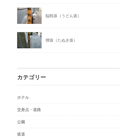
饂飩坂（うどん坂）
狸坂（たぬき坂）
カテゴリー
ホテル
交差点・道路
公園
坂道