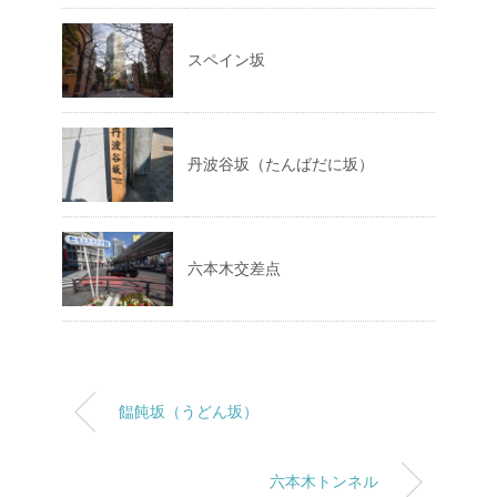
スペイン坂
丹波谷坂（たんばだに坂）
六本木交差点
饂飩坂（うどん坂）
六本木トンネル